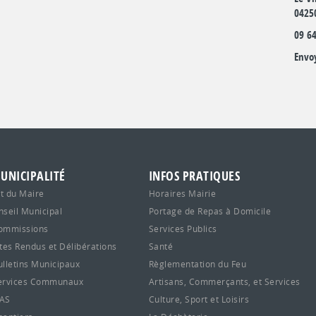
0425
09 64
Envo
UNICIPALITÉ
INFOS PRATIQUES
t du Maire
Horaires Mairie
nseil Municipal
Portage de Repas à Domicile
ommissions
Services Publics
es Rendus et Délibérations
Santé
ulletins Municipaux
Règlementation du Feu
ervices Communaux
Artisans, Commerçants, et Services
CAS
Culture, Sport et Loisirs