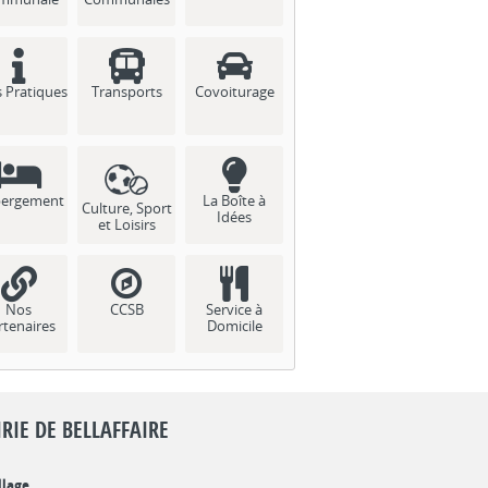
s Pratiques
Transports
Covoiturage
ergement
La Boîte à
Culture, Sport
Idées
et Loisirs
Nos
CCSB
Service à
rtenaires
Domicile
RIE DE BELLAFFAIRE
llage