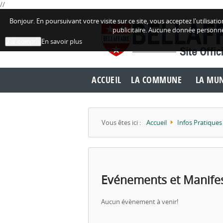
//
Bonjour. En poursuivant votre visite sur ce site, vous acceptez l'utilisa
publicitaire. Aucune donnée personne
En savoir plus
J'ai compris
ACCUEIL
LA COMMUNE
LA MUN
Vous êtes ici :
Accueil
Infos Pratiques
Evénements et Manifes
Aucun évènement à venir!