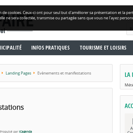
tion de cookies. Ceux-ci ont pour seul but d'améliorer sa présentation et la
lle ne sera collectée, transmise ou partagée sans que vous ne l'ayez person
ICIPALITÉ
INFOS PRATIQUES
TOURISME ET LOISIRS
Landing Pages
Evènements et manifestations
LA 
Mété
ACC
tations
A
Propulsé par
iCagenda
Co