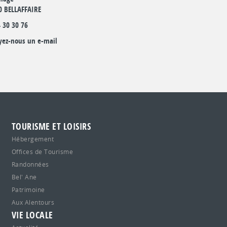
0 BELLAFFAIRE
 30 30 76
yez-nous un e-mail
TOURISME ET LOISIRS
Hébergement
Offices de Tourisme
Randonnées
Bel' Ane
Patrimoine
Aux Alentours
VIE LOCALE