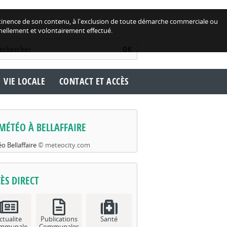
 pertinence de son contenu, à l'exclusion de toute démarche commerciale ou
nellement et volontairement effectué.
OK
VIE LOCALE
CONTACT ET ACCÈS
MÉTÉO À BELLAFFAIRE
o Bellaffaire
© meteocity.com
ÈS DIRECT
ctualite
Publications
Santé
mmunale
Communales