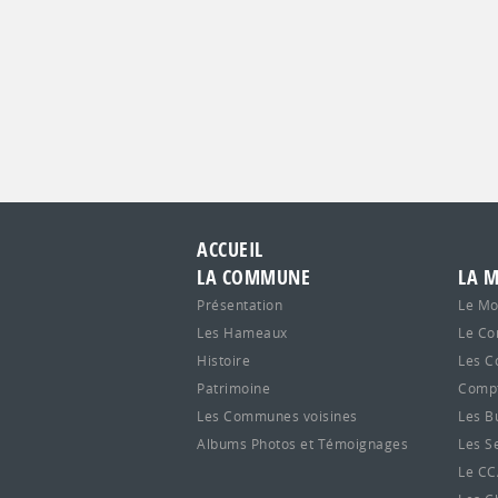
ACCUEIL
LA COMMUNE
LA M
Présentation
Le Mo
Les Hameaux
Le Co
Histoire
Les C
Patrimoine
Compt
Les Communes voisines
Les B
Albums Photos et Témoignages
Les S
Le C