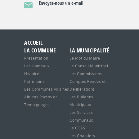
Envoyez-nous un e-mail
ACCUEIL
LA COMMUNE
LA MUNICIPALITÉ
Présentation
Le Mot du Maire
Les Hameaux
Le Conseil Municipal
Histoire
Les Commissions
Patrimoine
Comptes Rendus et
Les Communes voisines
Délibérations
Albums Photos et
Les Bulletins
Témoignages
Municipaux
Les Services
Communaux
Le CCAS
Les Chantiers