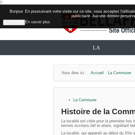
//
Bonjour. En poursuivant votre visite sur ce site, vous acceptez l'utilis
publicitaire. Aucune donnée personn
En savoir plus
J'ai compris
LA
ACCUEIL
COMMUNE
MUNIC
Vous êtes ici :
Accueil
La Commune
La Commune
Histoire de la Comm
La localité est citée pour la première foi
termes occitans
bèl
et
afaire
, signifiant be
La localité, qui apparaît au début du XIIe 