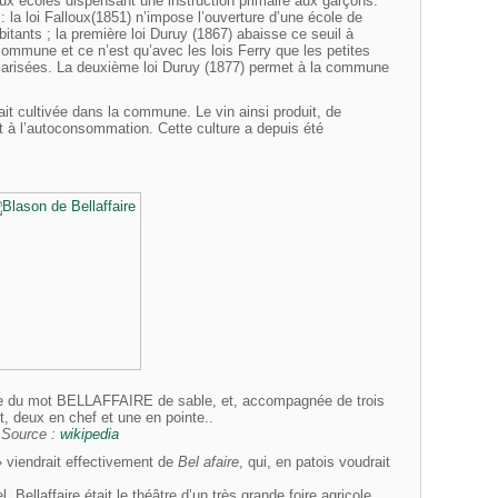
eux écoles dispensant une instruction primaire aux garçons.
: la loi Falloux(1851) n’impose l’ouverture d’une école de
tants ; la première loi Duruy (1867) abaisse ce seuil à
commune et ce n’est qu’avec les lois Ferry que les petites
colarisées. La deuxième loi Duruy (1877) permet à la commune
ait cultivée dans la commune. Le vin ainsi produit, de
t à l’autoconsommation. Cette culture a depuis été
ée du mot BELLAFFAIRE de sable, et, accompagnée de trois
nt, deux en chef et une en pointe..
Source :
wikipedia
 » viendrait effectivement de
Bel afaire
, qui, en patois voudrait
Bellaffaire était le théâtre d’un très grande foire agricole