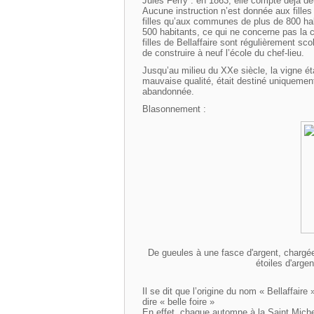
Jules Ferry : en 1863, elle compte déjà d
Aucune instruction n’est donnée aux filles 
filles qu’aux communes de plus de 800 habi
500 habitants, ce qui ne concerne pas la 
filles de Bellaffaire sont régulièrement s
de construire à neuf l’école du chef-lieu.
Jusqu’au milieu du XXe siècle, la vigne ét
mauvaise qualité, était destiné uniquemen
abandonnée.
Blasonnement :
De gueules à une fasce d'argent, charg
étoiles d'arge
Il se dit que l’origine du nom « Bellaffaire
dire « belle foire »
En effet, chaque automne à la Saint Michel, 