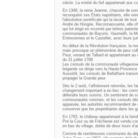
siècle. La moitié du fief appartenait aux
En 1348, la reine Jeanne, chassée de son
reconquérir ses États napolitains, elle ve
l'absolution pontificale qui la lavait de t
André de Hongrie. Reconnaissante, elle offr
qui fut érigé en vicomté par lettres paten
communautés de Bayons, Vaumeilh, la Mott
Entrevennes et le Castellet, avec leurs ju
Au début de la Révolution française, la nou
mais provoque un phénomène de peur colle
Peur, venant de Tallard et appartenant au c
du 31 juillet 1789.
Les consuls de la communauté villageoise
brigands se dirige vers la Haute-Provence 
Aussitôt, les consuls de Bellaffaire trans
propager la Grande peur.
Dès le 2 août, l’affolement retombe, les fa
changement important a eu lieu : les com
défendre leurs voisins. Un sentiment de so
communautés voisines, et les consuls déci
appaisée, les autorités recommandent de d
conserver que les propriétaires dans les g
En 1793, le château appartenant à la famil
Pré la Cour ou de Fréchenie est vendu com
en bas du village, dotée de deux tours d’an
Comme de nombreuses communes du départe