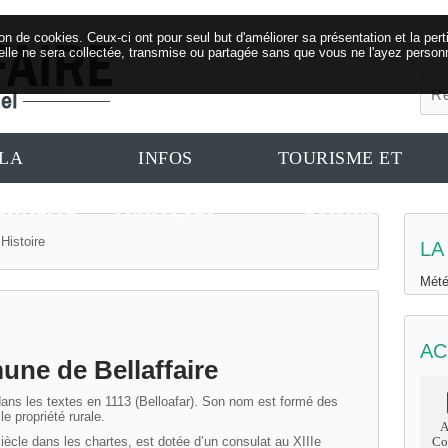
ation de cookies. Ceux-ci ont pour seul but d'améliorer sa présentation et la 
elle ne sera collectée, transmise ou partagée sans que vous ne l'ayez personn
LA
INFOS
TOURISME ET
IPALITÉ
PRATIQUES
LOISIRS
Histoire
LA
Mété
AC
une de Bellaffaire
s dans les textes en 1113 (Belloafar). Son nom est formé des
lle propriété rurale.
A
siècle dans les chartes, est dotée d’un consulat au XIIIe
Co