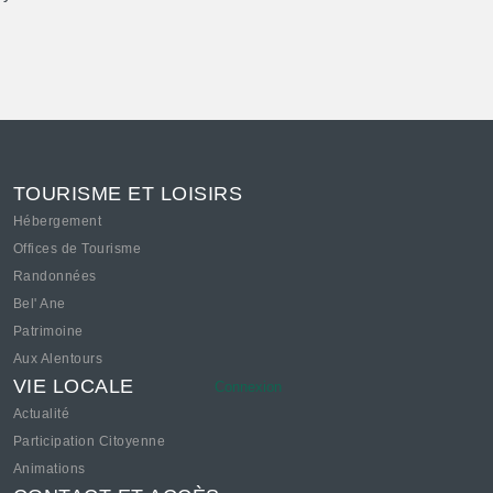
TOURISME ET LOISIRS
Hébergement
Offices de Tourisme
Randonnées
Bel' Ane
Patrimoine
Aux Alentours
VIE LOCALE
Connexion
Actualité
Participation Citoyenne
Animations