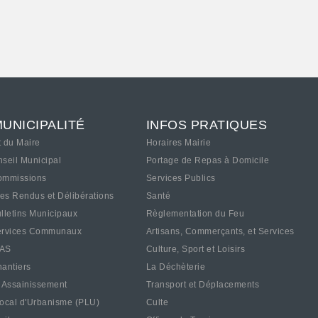
MUNICIPALITÉ
INFOS PRATIQUES
 du Maire
Horaires Mairie
seil Municipal
Portage de Repas à Domicile
ommissions
Services Publics
s Rendus et Délibérations
Santé
lletins Municipaux
Règlementation du Feu
ervices Communaux
Artisans, Commerçants, et Services
AS
Culture, Sport et Loisirs
antiers
La Déchèterie
 Assainissement
Transport et Déplacements
ocal d'Urbanisme (PLU)
Culte