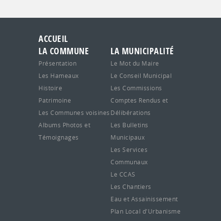
ACCUEIL
LA COMMUNE
LA MUNICIPALITÉ
Présentation
Le Mot du Maire
Les Hameaux
Le Conseil Municipal
Histoire
Les Commissions
Patrimoine
Comptes Rendus et
Les Communes voisines
Délibérations
Albums Photos et
Les Bulletins
Témoignages
Municipaux
Les Services
Communaux
Le CCAS
Les Chantiers
Eau et Assainissement
Plan Local d'Urbanisme