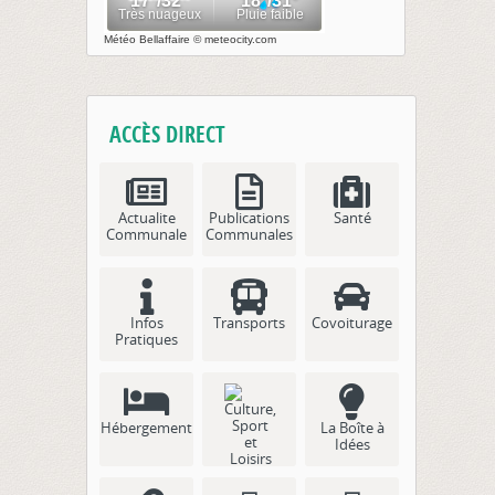
Météo Bellaffaire
© meteocity.com
ACCÈS DIRECT
Actualite
Publications
Santé
Communale
Communales
Infos
Transports
Covoiturage
Pratiques
Hébergement
La Boîte à
Idées
Culture, Sport
et Loisirs