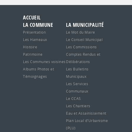
ACCUEIL
LA COMMUNE
LA MUNICIPALITÉ
Présentation
Le Mot du Maire
Les Hameaux
Le Conseil Municipal
Histoire
Les Commissions
Patrimoine
Comptes Rendus et
Les Communes voisines
Délibérations
Albums Photos et
Les Bulletins
Témoignages
Municipaux
Les Services
Communaux
Le CCAS
Les Chantiers
Eau et Assainissement
Plan Local d'Urbanisme
(PLU)