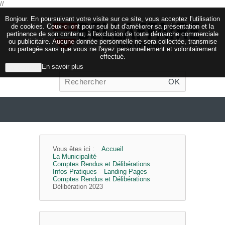
//
Bonjour. En poursuivant votre visite sur ce site, vous acceptez l'utilisation
de cookies. Ceux-ci ont pour seul but d'améliorer sa présentation et la
pertinence de son contenu, à l'exclusion de toute démarche commerciale
ou publicitaire. Aucune donnée personnelle ne sera collectée, transmise
ou partagée sans que vous ne l'ayez personnellement et volontairement
effectué.
En savoir plus
J'ai compris
OK
Vous êtes ici :
Accueil
La Municipalité
Comptes Rendus et Délibérations
Infos Pratiques
Landing Pages
Comptes Rendus et Délibérations
Délibération 2023