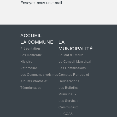
Envoyez-nous un e-mail
ACCUEIL
LA COMMUNE
LA
MUNICIPALITÉ
Présentation
Les Hameaux
Le Mot du Maire
Histoire
Le Conseil Municipal
Patrimoine
Les Commissions
Les Communes voisines
Comptes Rendus et
Albums Photos et
Délibérations
Témoignages
Les Bulletins
Municipaux
Les Services
Communaux
Le CCAS